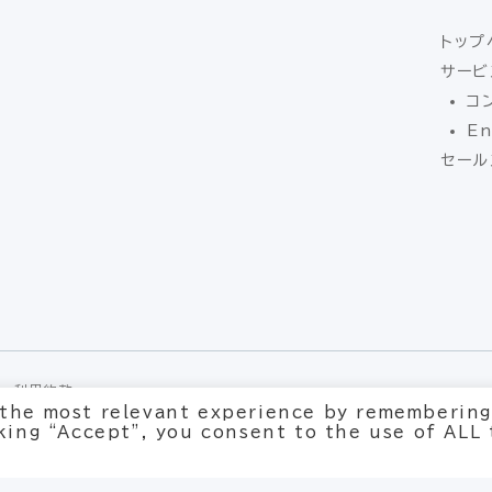
トップ
サービ
コ
En
セール
利用約款
 the most relevant experience by remembering
cking “Accept”, you consent to the use of ALL