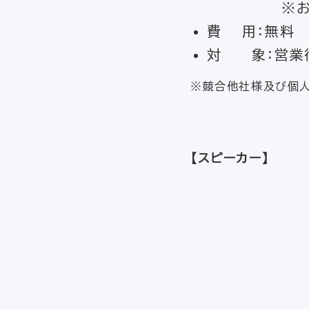
※お申し込
費 用：無料
対 象：営業
※競合他社様及び個
【スピーカー】