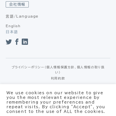
会社情報
言語/Language
English
日本語
プライバシーポリシー（個人情報保護方針、個人情報の取り扱
い）
利用約款
© Xpotential – All rights reserved
We use cookies on our website to give
you the most relevant experience by
remembering your preferences and
repeat visits. By clicking “Accept”, you
consent to the use of ALL the cookies.