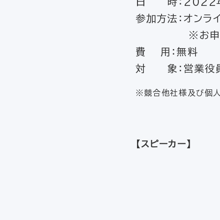
日 時：2022年7
参加方法：オンライ
※お申し込み
費 用：無料
対 象：営業役員
※競合他社様及び個
【スピーカー】