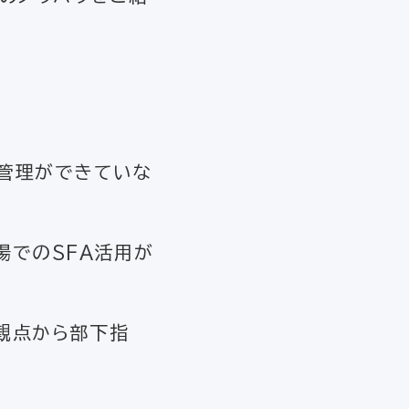
ス管理ができていな
場でのSFA活用が
観点から部下指