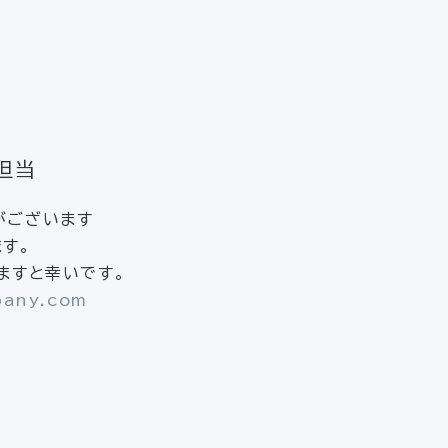
担当
がございます
す。
けますと幸いです。
pany.com