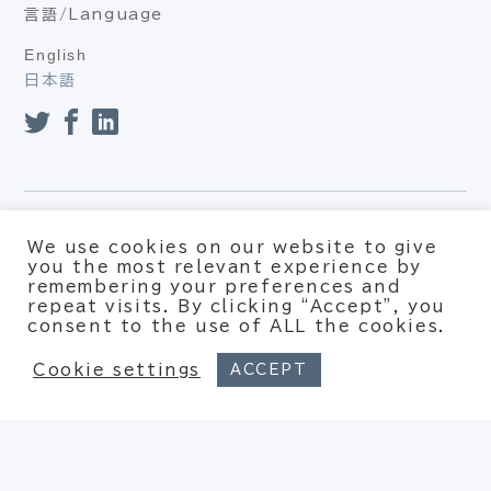
言語/Language
English
日本語
プライバシーポリシー（個人情報保護方針、個人情報の取り扱
We use cookies on our website to give
い）
you the most relevant experience by
利用約款
remembering your preferences and
repeat visits. By clicking “Accept”, you
© Xpotential – All rights reserved
consent to the use of ALL the cookies.
Cookie settings
ACCEPT