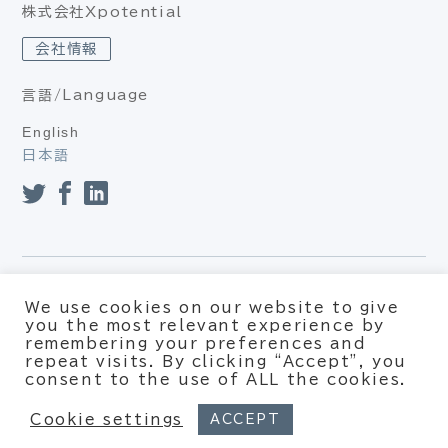
株式会社Xpotential
会社情報
言語/Language
English
日本語
プライバシーポリシー（個人情報保護方針、個人情報の取り扱
We use cookies on our website to give
い）
you the most relevant experience by
利用約款
remembering your preferences and
repeat visits. By clicking “Accept”, you
© Xpotential – All rights reserved
consent to the use of ALL the cookies.
Cookie settings
ACCEPT