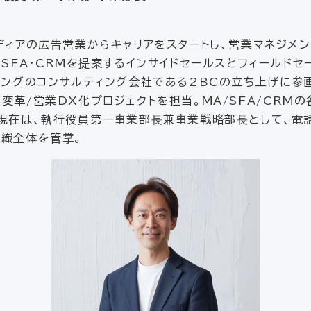
ディアの広告営業からキャリアをスタートし、営業マネジメ
てSFA・CRMを提案するインサイドセールスとフィールドセ
ィングのコンサルティング会社である2BCの立ち上げに参
変革/営業DX化プロジェクトを担当。MA/SFA/CRMの
現在は、執行役員第一事業部⻑兼事業戦略部⻑として、電話面
組織全体を管掌。