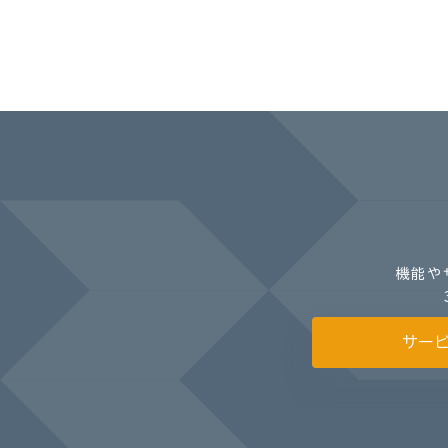
機能や
サー