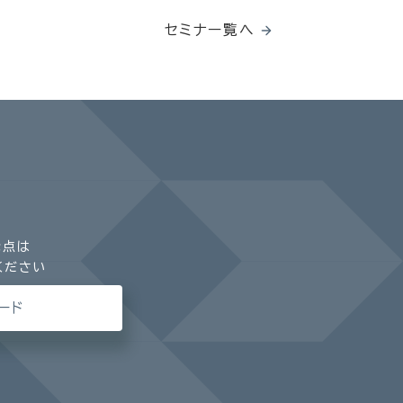
セミナー覧へ
な点は
ください
ード