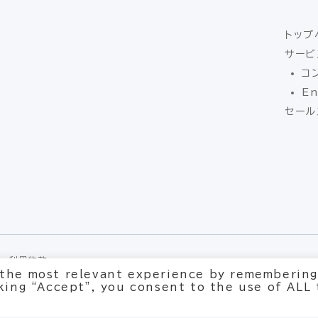
トップ
サービ
コ
En
セール
利用約款
 the most relevant experience by remembering
cking “Accept”, you consent to the use of ALL