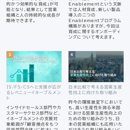
的かつ効果的な育成」が可
Enablementという文脈
能となり、結果として営業
では人材育成、新しい製品
組織と人の持続的な成長が
導入の二つの
期待できます。
Enablementプログラム
構築がありますが、今回は
育成に関するオンボーディ
ングについて考えます。
IS/FS/CSへと支援が広が
日米比較で考える営業生産
るレベニューイネーブルメン
性向上に向けた取り組み
ト
昨今の環境激変下において
インサイドセールス部門やカ
も、高い生産性を誇る米国
スタマーサクセス部門など、
における営業生産性向上の
イネーブルメントの支援対
ための取り組みのうち、日
象範囲が「顧客接点をもつ
本の営業組織にも応用いた
収益部門全体」に拡大しつ
だけそうな取り組みをいく