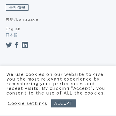
会社情報
言語/Language
English
日本語
プライバシーポリシー（個人情報保護方針、個人情報の取り扱
We use cookies on our website to give
い）
you the most relevant experience by
利用約款
remembering your preferences and
repeat visits. By clicking “Accept”, you
© Xpotential – All rights reserved
consent to the use of ALL the cookies.
Cookie settings
ACCEPT