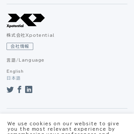
株式会社Xpotential
会社情報
言語/Language
English
日本語
プライバシーポリシー（個人情報保護方針、個人情報の取り扱
We use cookies on our website to give
い）
you the most relevant experience by
利用約款