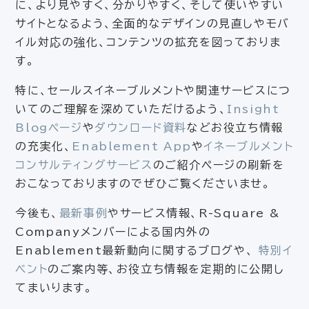
に、より見やすく、分かりやすく、そして使いやすい
サイトとなるよう、全面的なデザインの見直しやモバ
イル対応の強化、コンテンツの拡充を図っておりま
す。
特に、セールスイネーブルメントや関連サービスにつ
いてのご理解を深めていただけるよう、
Insight
Blogページ
や
ダウンロード資料
などお役立ち情報
の充実化、
Enablement App
や
イネーブルメント
コンサルティングサービス
のご紹介ページの刷新を
おこなっておりますのでぜひご覧くださいませ。
今後も、
最新事例
やサービス情報、R-Square &
Companyメンバーによる国内外の
Enablement最新動向に関するブログや、
特別イ
ベント
のご案内等、お役立ち情報を定期的に公開し
てまいります。